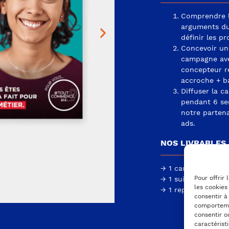
Comprendre l
arguments d
définir les pr
Concevoir un
campagne av
concepteur r
accroche + b
Diffuser la 
pendant 6 se
notre partena
ads.
NOS LIVRABLES
→ 1 campagne notor
Pour offrir
→ 1 suivi des résul
les cookies
→ 1 reporting comp
consentir à
comportemen
consentir o
caractérist