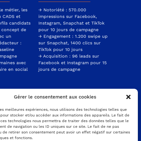
e métier, les
→ Notoriété : 570.000
u CADS et
impressions sur Facebook,
ofils candidats
Instagram, Snapchat et TikTok
 concept de
pour 10 jours de campagne
ec un
→ Engagement : 1.200 swipe up
édacteur :
sur Snapchat, 1400 clics sur
aseline
TikTok pour 10 jours
campagne
→ Acquisition : 96 leads sur
maines avec
Facebook et Instagram pour 15
ire en social
jours de campagne
Gérer le consentement aux cookies
iété et 1 campagne acquisition
 les meilleures expériences, nous utilisons des technologies telles que
tats en live des résultats de campagne
 pour stocker et/ou accéder aux informations des appareils. Le fait de
let en fin de mission
 ces technologies nous permettra de traiter des données telles que le
t de navigation ou les ID uniques sur ce site. Le fait de ne pas
u de retirer son consentement peut avoir un effet négatif sur certaines
iques et fonctions.