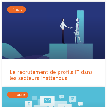
DÉFINIR
Le recrutement de profils IT dans
les secteurs inattendus
DIFFUSER