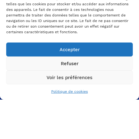
telles que les cookies pour stocker et/ou accéder aux informations
des appareils. Le fait de consentir à ces technologies nous
A PROPOS
permettra de traiter des données telles que le comportement de
DE NOUS
navigation ou les ID uniques sur ce site. Le fait de ne pas consentir
ou de retirer son consentement peut avoir un effet négatif sur
L'agence
certaines caractéristiques et fonctions.
Nos projets
Nos ressources
Accepter
VOTRE MARQUE
Refuser
EMPLOYEUR
Votre ADN et votre culture
Voir les préférences
Votre proposition employeur
Politique de cookies
Votre identité graphique
VOS SUPPORTS DE
COMMUNICATION RH
Votre espace carrière
Votre expérience candidat