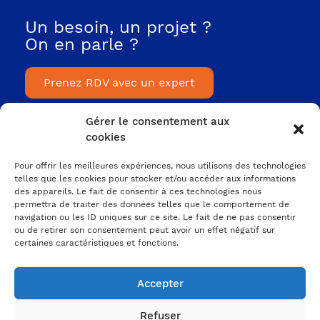
Un besoin, un projet ?
On en parle ?
Prenez RDV avec un expert
A PROPOS
Gérer le consentement aux
DE NOUS
cookies
L'agence
Pour offrir les meilleures expériences, nous utilisons des technologies
Nos projets
telles que les cookies pour stocker et/ou accéder aux informations
des appareils. Le fait de consentir à ces technologies nous
Nos ressources
permettra de traiter des données telles que le comportement de
navigation ou les ID uniques sur ce site. Le fait de ne pas consentir
VOTRE MARQUE
ou de retirer son consentement peut avoir un effet négatif sur
EMPLOYEUR
certaines caractéristiques et fonctions.
Votre ADN et votre culture
Accepter
Votre proposition employeur
Votre identité graphique
Refuser