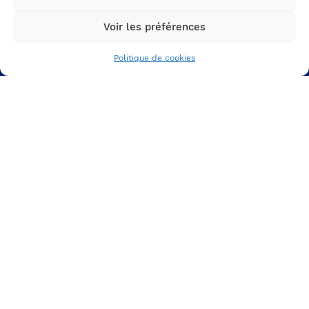
VOS SUPPORTS DE
Voir les préférences
COMMUNICATION RH
Votre espace carrière
Politique de cookies
Votre expérience candidat
Vote parcours inbound
VOS CAMPAGNES
RECRUTEMENT
La communication interne
La communication digitale
Les social ads
LINKEDIN
INSTAGRAM