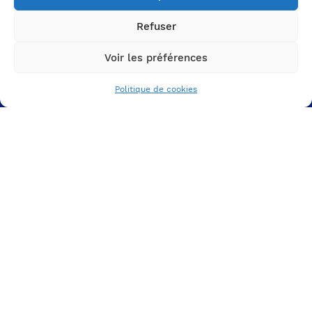
Prenez RDV avec un expert
Refuser
A PROPOS
Voir les préférences
DE NOUS
Politique de cookies
L'agence
Nos projets
Nos ressources
VOTRE MARQUE
EMPLOYEUR
Votre ADN et votre culture
Votre proposition employeur
Votre identité graphique
VOS SUPPORTS DE
COMMUNICATION RH
Votre espace carrière