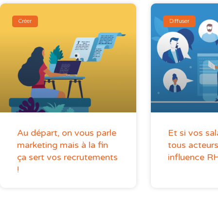
Créer
Diffuser
Au départ, on vous parle
Et si vos sal
marketing mais à la fin
tous acteurs
ça sert vos recrutements
influence R
!