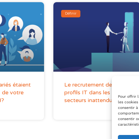
Définir
ariés étaient
Le recrutement de
 de votre
profils IT dans les
Pour offrir
H?
secteurs inattendus
les cookies
consentir à
comportemen
consentir o
caractérist