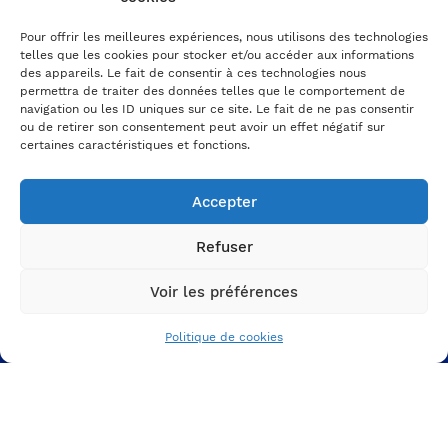
Pour offrir les meilleures expériences, nous utilisons des technologies
Un besoin, un projet ?
telles que les cookies pour stocker et/ou accéder aux informations
On en parle ?
des appareils. Le fait de consentir à ces technologies nous
permettra de traiter des données telles que le comportement de
navigation ou les ID uniques sur ce site. Le fait de ne pas consentir
Prenez RDV avec un expert
ou de retirer son consentement peut avoir un effet négatif sur
certaines caractéristiques et fonctions.
A PROPOS
DE NOUS
Accepter
L'agence
Refuser
Nos projets
Voir les préférences
Nos ressources
VOTRE MARQUE
Politique de cookies
EMPLOYEUR
Votre ADN et votre culture
Votre proposition employeur
Votre identité graphique