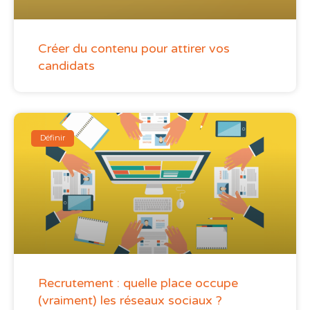
Créer du contenu pour attirer vos
candidats
Définir
Recrutement : quelle place occupe
(vraiment) les réseaux sociaux ?