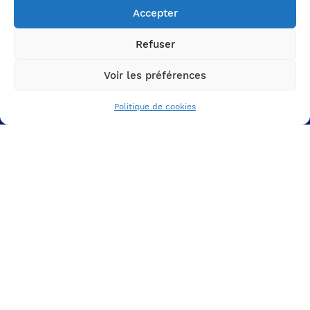
A PROPOS
Accepter
DE NOUS
Refuser
L'agence
Nos projets
Voir les préférences
Nos ressources
Politique de cookies
VOTRE MARQUE
EMPLOYEUR
Votre ADN et votre culture
Votre proposition employeur
Votre identité graphique
VOS SUPPORTS DE
COMMUNICATION RH
Votre espace carrière
Votre expérience candidat
Vote parcours inbound