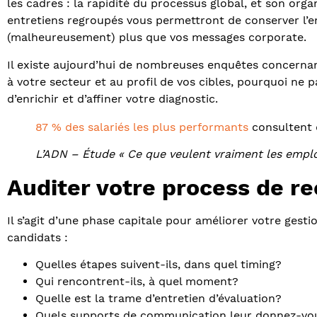
les cadres : la rapidité du processus global, et son or
entretiens regroupés vous permettront de conserver l’e
(malheureusement) plus que vos messages corporate.
Il existe aujourd’hui de nombreuses enquêtes concernan
à votre secteur et au profil de vos cibles, pourquoi ne
d’enrichir et d’affiner votre diagnostic.
87 % des salariés les plus performants
consultent d
L’ADN – Étude « Ce que veulent vraiment les empl
Auditer votre process de r
Il s’agit d’une phase capitale pour améliorer votre gest
candidats :
Quelles étapes suivent-ils, dans quel timing?
Qui rencontrent-ils, à quel moment?
Quelle est la trame d’entretien d’évaluation?
Quels supports de communication leur donnez-vous? 