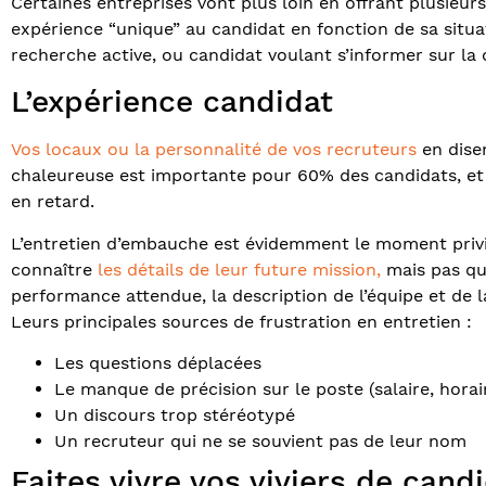
Certaines entreprises vont plus loin en offrant plusieurs
expérience “unique” au candidat en fonction de sa situat
recherche active, ou candidat voulant s’informer sur la 
L’expérience candidat
Vos locaux ou la personnalité de vos recruteurs
en disen
chaleureuse est importante pour 60% des candidats, et 
en retard.
L’entretien d’embauche est évidemment le moment privil
connaître
les détails de leur future mission,
mais pas que
performance attendue, la description de l’équipe et de 
Leurs principales sources de frustration en entretien :
Les questions déplacées
Le manque de précision sur le poste (salaire, hora
Un discours trop stéréotypé
Un recruteur qui ne se souvient pas de leur nom
Faites vivre vos viviers de cand