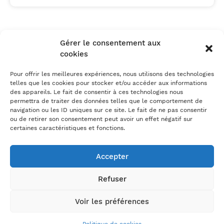
Gérer le consentement aux
cookies
Pour offrir les meilleures expériences, nous utilisons des technologies
Un besoin, un projet ?
telles que les cookies pour stocker et/ou accéder aux informations
des appareils. Le fait de consentir à ces technologies nous
On en parle ?
permettra de traiter des données telles que le comportement de
navigation ou les ID uniques sur ce site. Le fait de ne pas consentir
ou de retirer son consentement peut avoir un effet négatif sur
Prenez RDV avec un expert
certaines caractéristiques et fonctions.
A PROPOS
Accepter
DE NOUS
L'agence
Refuser
Nos projets
Voir les préférences
Nos ressources