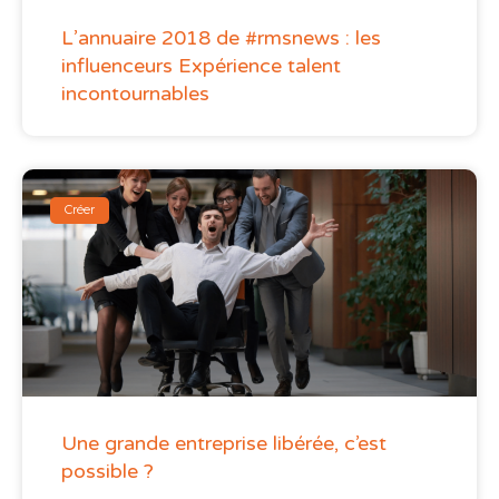
L’annuaire 2018 de #rmsnews : les
influenceurs Expérience talent
incontournables
Créer
Une grande entreprise libérée, c’est
possible ?