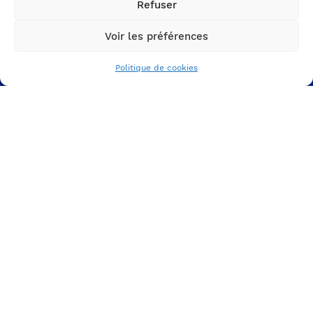
Refuser
Nos ressources
Voir les préférences
VOTRE MARQUE
EMPLOYEUR
Politique de cookies
Votre ADN et votre culture
Votre proposition employeur
Votre identité graphique
VOS SUPPORTS DE
COMMUNICATION RH
Votre espace carrière
Votre expérience candidat
Vote parcours inbound
VOS CAMPAGNES
RECRUTEMENT
La communication interne