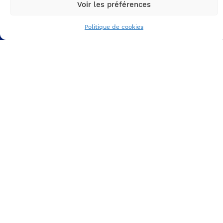
Voir les préférences
VOS SUPPORTS DE
COMMUNICATION RH
Politique de cookies
Votre espace carrière
Votre expérience candidat
Vote parcours inbound
VOS CAMPAGNES
RECRUTEMENT
La communication interne
La communication digitale
Les social ads
LINKEDIN
INSTAGRAM