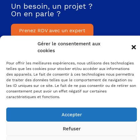
Un besoin, un projet ?
On en parle ?
Prenez RDV avec un expert
Gérer le consentement aux
A PROPOS
cookies
DE NOUS
L'agence
Pour offrir les meilleures expériences, nous utilisons des technologies
telles que les cookies pour stocker et/ou accéder aux informations
Nos projets
des appareils. Le fait de consentir à ces technologies nous permettra
de traiter des données telles que le comportement de navigation ou
Nos ressources
les ID uniques sur ce site. Le fait de ne pas consentir ou de retirer son
consentement peut avoir un effet négatif sur certaines
VOTRE MARQUE
caractéristiques et fonctions.
EMPLOYEUR
Votre ADN et votre culture
Accepter
Votre proposition employeur
Refuser
Votre identité graphique