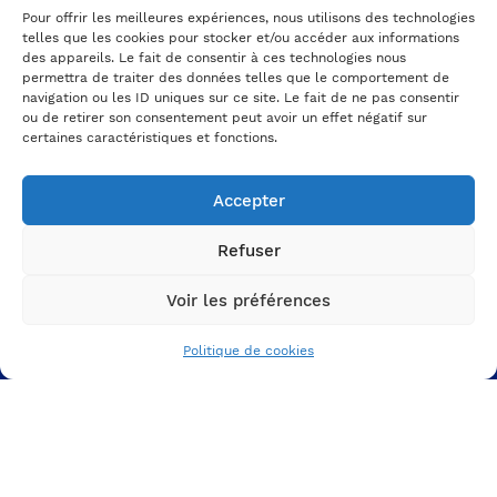
Pour offrir les meilleures expériences, nous utilisons des technologies
Un besoin, un projet ?
telles que les cookies pour stocker et/ou accéder aux informations
On en parle ?
des appareils. Le fait de consentir à ces technologies nous
permettra de traiter des données telles que le comportement de
navigation ou les ID uniques sur ce site. Le fait de ne pas consentir
Prenez RDV avec un expert
ou de retirer son consentement peut avoir un effet négatif sur
certaines caractéristiques et fonctions.
A PROPOS
DE NOUS
Accepter
L'agence
Refuser
Nos projets
Nos ressources
Voir les préférences
VOTRE MARQUE
Politique de cookies
EMPLOYEUR
Votre ADN et votre culture
Votre proposition employeur
Votre identité graphique